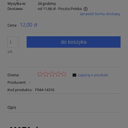
Wysyłka w:
24 godziny
Dostawa:
od 11,66 zł
- Poczta Polska
sprawdź formy dostawy
Cena nie zawiera ewentualnych kosztów płatności
12,00 zł
Cena:
do koszyka
szt.
Ocena:
zapytaj o produkt
Producent:
-
Kod produktu:
F044-14316
Opis