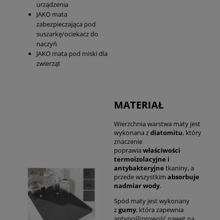
urządzenia
JAKO mata
zabezpieczająca pod
suszarkę/ociekacz do
naczyń
JAKO mata pod miski dla
zwierząt
MATERIAŁ
Wierzchnia warstwa maty jest
wykonana z
diatomitu
, który
znaczenie
poprawia
właściwości
termoizolacyjne i
antybakteryjne
tkaniny, a
przede wszystkim
absorbuje
nadmiar wody
.
Spód maty jest wykonany
z
gumy
, która zapewnia
antypoślizgowość nawet na