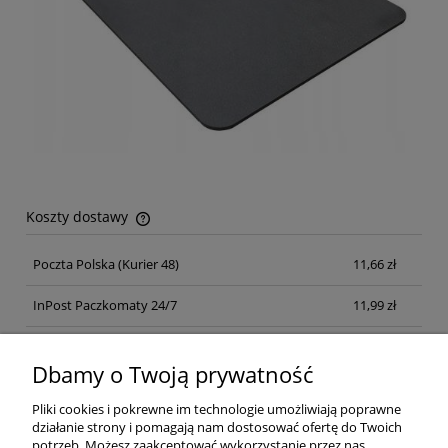
Koszty dostawy
Cena nie zawiera ewentualnych kosztów płatności
Poczta Polska
(Kurier 48)
11,66 zł
InPost Paczkomaty 24/7
11,99 zł
Kurier inpost
(inpost)
12,00 zł
Dbamy o Twoją prywatność
Pliki cookies i pokrewne im technologie umożliwiają poprawne
działanie strony i pomagają nam dostosować ofertę do Twoich
potrzeb. Możesz zaakceptować wykorzystanie przez nas