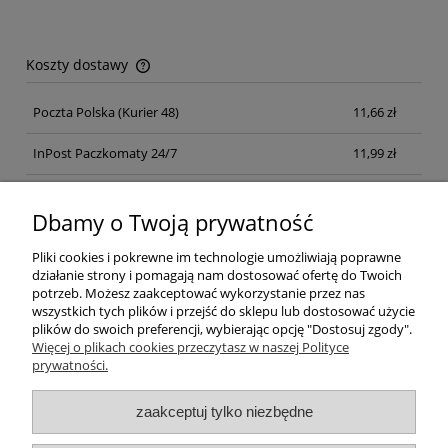
Koszty dostawy
Cena nie zawiera ewentualnych kosztów płatności
Poczta Polska
(Kurier 48)
11,66 zł
InPost Paczkomaty 24/7
11,99 zł
Kurier inpost
(inpost)
12,00 zł
Dbamy o Twoją prywatność
Pliki cookies i pokrewne im technologie umożliwiają poprawne
działanie strony i pomagają nam dostosować ofertę do Twoich
potrzeb. Możesz zaakceptować wykorzystanie przez nas
wszystkich tych plików i przejść do sklepu lub dostosować użycie
plików do swoich preferencji, wybierając opcję "Dostosuj zgody".
Pomoc
Więcej o plikach cookies przeczytasz w naszej Polityce
prywatności.
Moje konto
zaakceptuj tylko niezbędne
Płatności i dostawa