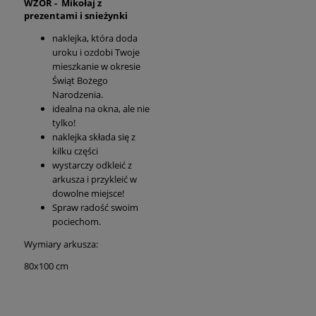
WZÓR - Mikołaj z
prezentami i snieżynki
naklejka, która doda
uroku i ozdobi Twoje
mieszkanie w okresie
Świąt Bożego
Narodzenia.
idealna na okna, ale nie
tylko!
naklejka składa się z
kilku części
wystarczy odkleić z
arkusza i przykleić w
dowolne miejsce!
Spraw radość swoim
pociechom.
Wymiary arkusza:
80x100 cm