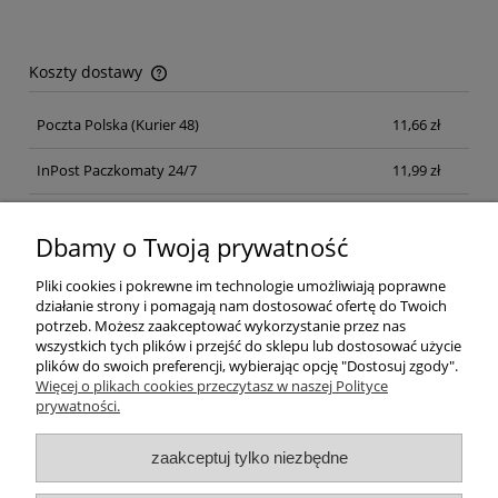
Koszty dostawy
Cena nie zawiera ewentualnych kosztów płatności
Poczta Polska
(Kurier 48)
11,66 zł
InPost Paczkomaty 24/7
11,99 zł
Kurier inpost
(inpost)
12,00 zł
Dbamy o Twoją prywatność
Pliki cookies i pokrewne im technologie umożliwiają poprawne
działanie strony i pomagają nam dostosować ofertę do Twoich
potrzeb. Możesz zaakceptować wykorzystanie przez nas
wszystkich tych plików i przejść do sklepu lub dostosować użycie
plików do swoich preferencji, wybierając opcję "Dostosuj zgody".
Pomoc
Więcej o plikach cookies przeczytasz w naszej Polityce
prywatności.
Moje konto
zaakceptuj tylko niezbędne
Płatności i dostawa