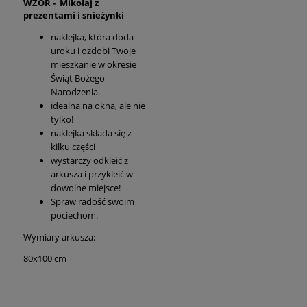
WZÓR - Mikołaj z
prezentami i snieżynki
naklejka, która doda
uroku i ozdobi Twoje
mieszkanie w okresie
Świąt Bożego
Narodzenia.
idealna na okna, ale nie
tylko!
naklejka składa się z
kilku części
wystarczy odkleić z
arkusza i przykleić w
dowolne miejsce!
Spraw radość swoim
pociechom.
Wymiary arkusza:
80x100 cm