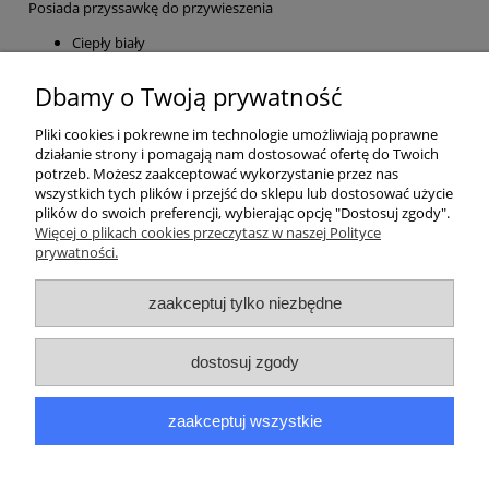
Posiada przyssawkę do przywieszenia
Ciepły biały
Wymiary 80x14cm
Dbamy o Twoją prywatność
Pliki cookies i pokrewne im technologie umożliwiają poprawne
działanie strony i pomagają nam dostosować ofertę do Twoich
potrzeb. Możesz zaakceptować wykorzystanie przez nas
wszystkich tych plików i przejść do sklepu lub dostosować użycie
plików do swoich preferencji, wybierając opcję "Dostosuj zgody".
Pomoc
Więcej o plikach cookies przeczytasz w naszej Polityce
prywatności.
Moje konto
zaakceptuj tylko niezbędne
Płatności i dostawa
dostosuj zgody
Informacje
zaakceptuj wszystkie
O nas