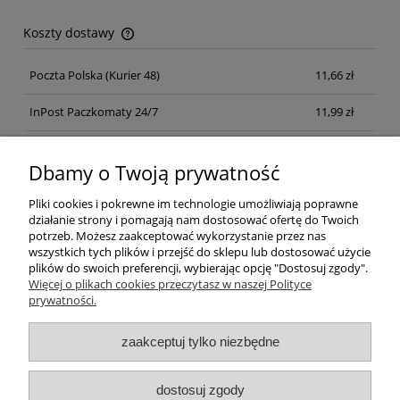
Koszty dostawy
Cena nie zawiera ewentualnych kosztów płatności
Poczta Polska
(Kurier 48)
11,66 zł
InPost Paczkomaty 24/7
11,99 zł
Kurier inpost
(inpost)
12,00 zł
Dbamy o Twoją prywatność
Pliki cookies i pokrewne im technologie umożliwiają poprawne
działanie strony i pomagają nam dostosować ofertę do Twoich
potrzeb. Możesz zaakceptować wykorzystanie przez nas
wszystkich tych plików i przejść do sklepu lub dostosować użycie
plików do swoich preferencji, wybierając opcję "Dostosuj zgody".
Pomoc
Więcej o plikach cookies przeczytasz w naszej Polityce
prywatności.
Moje konto
zaakceptuj tylko niezbędne
Płatności i dostawa
dostosuj zgody