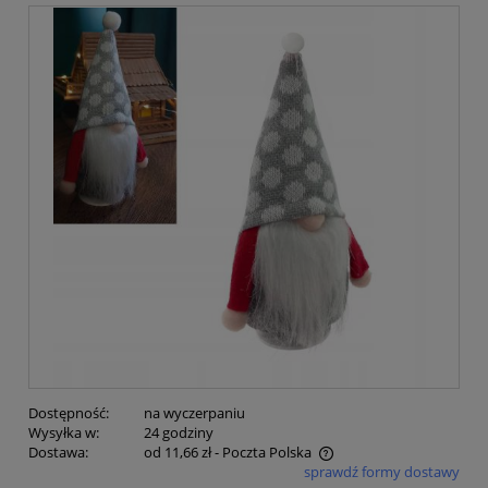
Dostępność:
na wyczerpaniu
Wysyłka w:
24 godziny
Dostawa:
od 11,66 zł
- Poczta Polska
sprawdź formy dostawy
Cena nie zawiera ewentualnych kosztów płatności