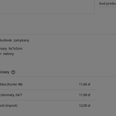
Kod produ
 kuferek zamykany
iary 9x7x5cm
r zielony
ostawy
lska
(Kurier 48)
11,66 zł
Cena nie zawiera ewentualnych kosztów
płatności
czkomaty 24/7
11,99 zł
ost
(inpost)
12,00 zł