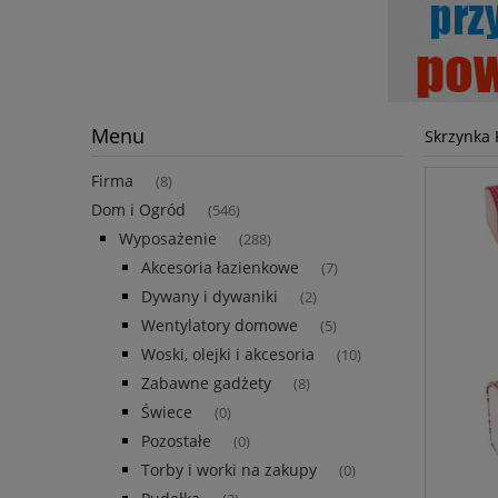
Menu
Skrzynka 
Firma
(8)
Dom i Ogród
(546)
Wyposażenie
(288)
Akcesoria łazienkowe
(7)
Dywany i dywaniki
(2)
Wentylatory domowe
(5)
Woski, olejki i akcesoria
(10)
Zabawne gadżety
(8)
Świece
(0)
Pozostałe
(0)
Torby i worki na zakupy
(0)