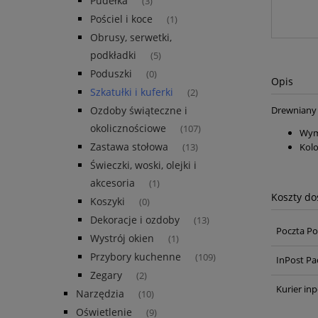
Pudełka
(3)
Pościel i koce
(1)
Obrusy, serwetki,
podkładki
(5)
Poduszki
(0)
Opis
Szkatułki i kuferki
(2)
Ozdoby świąteczne i
Drewniany
okolicznościowe
(107)
Wym
Zastawa stołowa
Kolo
(13)
Świeczki, woski, olejki i
akcesoria
(1)
Koszty d
Koszyki
(0)
Dekoracje i ozdoby
(13)
Poczta Po
Wystrój okien
(1)
Przybory kuchenne
(109)
InPost Pa
Zegary
(2)
Kurier inp
Narzędzia
(10)
Oświetlenie
(9)