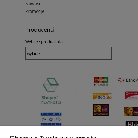
Nowości
Promocje
Producenci
Wybierz producenta