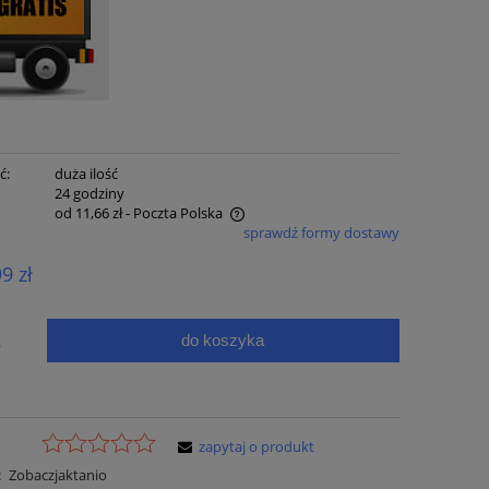
ć:
duża ilość
:
24 godziny
od 11,66 zł
- Poczta Polska
sprawdź formy dostawy
e zawiera ewentualnych kosztów
99 zł
ci
do koszyka
.
zapytaj o produkt
:
Zobaczjaktanio