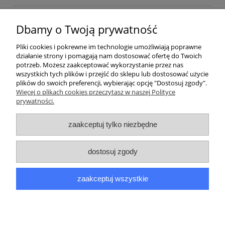
Kurier inpost
(inpost)
12,00 zł
Dbamy o Twoją prywatność
Pliki cookies i pokrewne im technologie umożliwiają poprawne
działanie strony i pomagają nam dostosować ofertę do Twoich
potrzeb. Możesz zaakceptować wykorzystanie przez nas
wszystkich tych plików i przejść do sklepu lub dostosować użycie
plików do swoich preferencji, wybierając opcję "Dostosuj zgody".
Pomoc
Więcej o plikach cookies przeczytasz w naszej Polityce
prywatności.
Moje konto
zaakceptuj tylko niezbędne
Płatności i dostawa
dostosuj zgody
Informacje
zaakceptuj wszystkie
O nas
pokaż pełną wersję strony