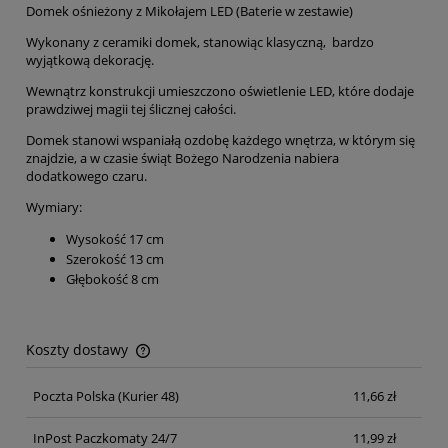
Domek ośnieżony z Mikołajem LED (Baterie w zestawie)
Wykonany z ceramiki domek, stanowiąc klasyczną, bardzo
wyjątkową dekorację.
Wewnątrz konstrukcji umieszczono oświetlenie LED, które dodaje
prawdziwej magii tej ślicznej całości.
Domek stanowi wspaniałą ozdobę każdego wnętrza, w którym się
znajdzie, a w czasie świąt Bożego Narodzenia nabiera
dodatkowego czaru.
Wymiary:
Wysokość 17 cm
Szerokość 13 cm
Głębokość 8 cm
Koszty dostawy
Cena nie zawiera ewentualnych kosztów płatności
Poczta Polska
(Kurier 48)
11,66 zł
InPost Paczkomaty 24/7
11,99 zł