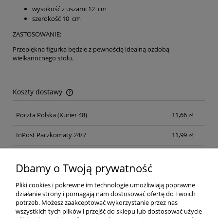
wysokość z uszami 12 cm
szerokość 10 cm
ZASTOSOWANIE:
Przepiękna figurka będzie z pewnością idealną ozdobą
wielkanocnego stołu.
Koszty dostawy
Cena nie zawiera ewentualnych kosztów płatności
Poczta Polska
(Kurier 48)
11,66 zł
InPost Paczkomaty 24/7
11,99 zł
Kurier inpost
(inpost)
12,00 zł
Dbamy o Twoją prywatność
Pliki cookies i pokrewne im technologie umożliwiają poprawne
działanie strony i pomagają nam dostosować ofertę do Twoich
potrzeb. Możesz zaakceptować wykorzystanie przez nas
wszystkich tych plików i przejść do sklepu lub dostosować użycie