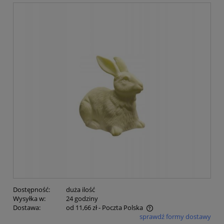
Dostępność:
duża ilość
Wysyłka w:
24 godziny
Dostawa:
od 11,66 zł
- Poczta Polska
sprawdź formy dostawy
Cena nie zawiera ewentualnych kosztów płatności