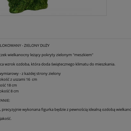
FLOKOWANY - ZIELONY DUŻY
czek wielkanocny leżący pokryty zielonym "meszkiem"
ąca wzrok ozdoba, która doda świątecznego klimatu do mieszkania.
wymiarowy - z każdej strony zielony
okość z uszami 16 cm
ość 18 cm
okość 8 cm
ANIE:
, precyzyjnie wykonana figurka będzie z pewnością idealną ozdobą wielkano
jakość.