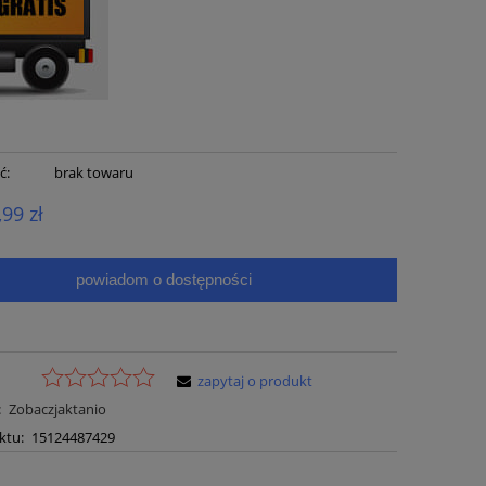
ć:
brak towaru
,99 zł
powiadom o dostępności
zapytaj o produkt
:
Zobaczjaktanio
ktu:
15124487429