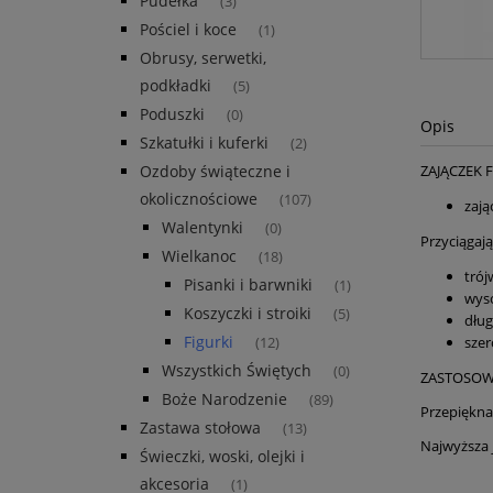
Pudełka
(3)
Pościel i koce
(1)
Obrusy, serwetki,
podkładki
(5)
Poduszki
(0)
Opis
Szkatułki i kuferki
(2)
Ozdoby świąteczne i
ZAJĄCZEK 
okolicznościowe
(107)
zają
Walentynki
(0)
Przyciągaj
Wielkanoc
(18)
trój
Pisanki i barwniki
(1)
wys
Koszyczki i stroiki
(5)
dług
Figurki
szer
(12)
Wszystkich Świętych
(0)
ZASTOSOW
Boże Narodzenie
(89)
Przepiękna
Zastawa stołowa
(13)
Najwyższa 
Świeczki, woski, olejki i
akcesoria
(1)