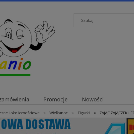
i zamówienia
Promocje
Nowości
»
»
»
zne i okolicznościowe
Wielkanoc
Figurki
ZAJĄC ZAJĄCZEK 