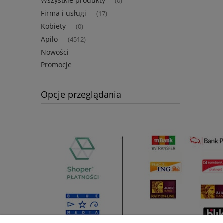
Wszystkie produkty
(0)
Firma i usługi
(17)
Kobiety
(0)
Apilo
(4512)
Nowości
Promocje
Opcje przeglądania