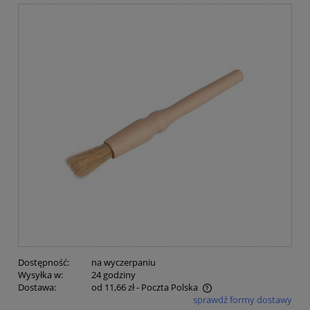
Dostępność:
na wyczerpaniu
Wysyłka w:
24 godziny
Dostawa:
od 11,66 zł
- Poczta Polska
sprawdź formy dostawy
Cena nie zawiera ewentualnych kosztów płatności