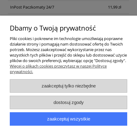
InPost Paczkomaty 24/7
11,99 zł
Kurier inpost
(inpost)
12,00 zł
Dbamy o Twoją prywatność
Pliki cookies i pokrewne im technologie umożliwiają poprawne
działanie strony i pomagają nam dostosować ofertę do Twoich
potrzeb. Możesz zaakceptować wykorzystanie przez nas
wszystkich tych plików i przejść do sklepu lub dostosować użycie
plików do swoich preferencji, wybierając opcję "Dostosuj zgody".
Pomoc
Więcej o plikach cookies przeczytasz w naszej Polityce
prywatności.
Moje konto
zaakceptuj tylko niezbędne
Płatności i dostawa
dostosuj zgody
Informacje
zaakceptuj wszystkie
O nas