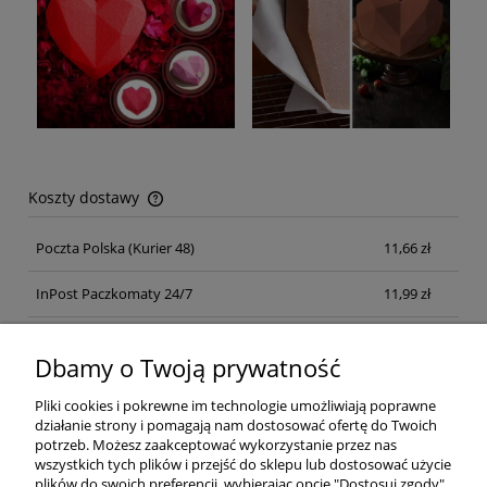
Koszty dostawy
Cena nie zawiera ewentualnych kosztów płatności
Poczta Polska
(Kurier 48)
11,66 zł
InPost Paczkomaty 24/7
11,99 zł
Kurier inpost
(inpost)
12,00 zł
Dbamy o Twoją prywatność
Pliki cookies i pokrewne im technologie umożliwiają poprawne
działanie strony i pomagają nam dostosować ofertę do Twoich
potrzeb. Możesz zaakceptować wykorzystanie przez nas
wszystkich tych plików i przejść do sklepu lub dostosować użycie
plików do swoich preferencji, wybierając opcję "Dostosuj zgody".