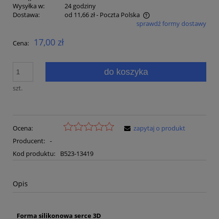
Wysyłka w:
24 godziny
Dostawa:
od 11,66 zł
- Poczta Polska
sprawdź formy dostawy
Cena nie zawiera ewentualnych kosztów płatności
17,00 zł
Cena:
do koszyka
szt.
Ocena:
zapytaj o produkt
Producent:
-
Kod produktu:
B523-13419
Opis
Forma silikonowa serce 3D