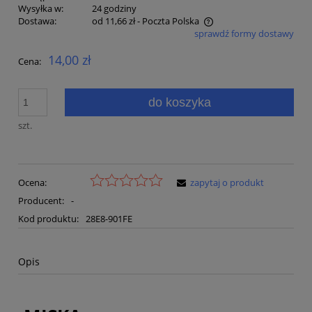
Wysyłka w:
24 godziny
Dostawa:
od 11,66 zł
- Poczta Polska
sprawdź formy dostawy
Cena nie zawiera ewentualnych kosztów płatności
14,00 zł
Cena:
do koszyka
szt.
Ocena:
zapytaj o produkt
Producent:
-
Kod produktu:
28E8-901FE
Opis