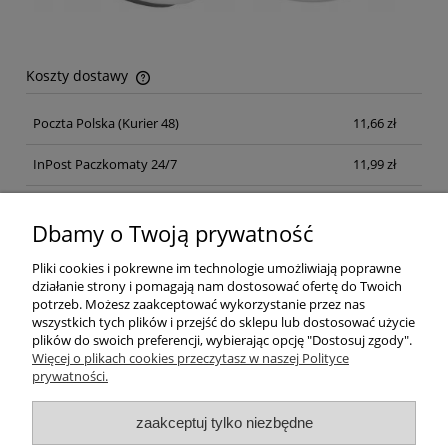
Koszty dostawy
Cena nie zawiera ewentualnych kosztów płatności
Poczta Polska
(Kurier 48)
11,66 zł
InPost Paczkomaty 24/7
11,99 zł
Kurier inpost
(inpost)
12,00 zł
Dbamy o Twoją prywatność
Pliki cookies i pokrewne im technologie umożliwiają poprawne
działanie strony i pomagają nam dostosować ofertę do Twoich
potrzeb. Możesz zaakceptować wykorzystanie przez nas
wszystkich tych plików i przejść do sklepu lub dostosować użycie
plików do swoich preferencji, wybierając opcję "Dostosuj zgody".
Pomoc
Więcej o plikach cookies przeczytasz w naszej Polityce
prywatności.
Moje konto
zaakceptuj tylko niezbędne