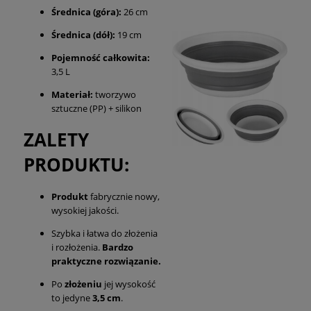
Średnica (góra):
26 cm
Średnica (dół):
19 cm
Pojemność całkowita:
3,5 L
Materiał:
tworzywo
sztuczne (PP) + silikon
ZALETY
PRODUKTU:
Produkt
fabrycznie nowy,
wysokiej jakości.
Szybka i łatwa do złożenia
i rozłożenia.
Bardzo
praktyczne rozwiązanie.
Po
złożeniu
jej wysokość
to jedyne
3,5 cm
.