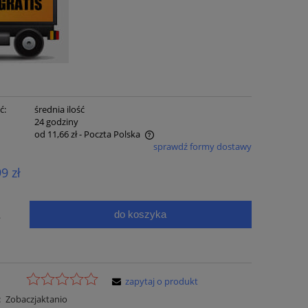
ć:
średnia ilość
:
24 godziny
od 11,66 zł
- Poczta Polska
sprawdź formy dostawy
e zawiera ewentualnych kosztów
99 zł
ci
do koszyka
.
zapytaj o produkt
:
Zobaczjaktanio