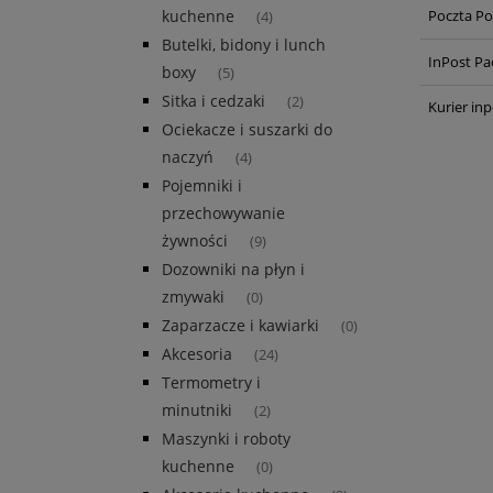
kuchenne
Poczta Po
(4)
Butelki, bidony i lunch
InPost Pa
boxy
(5)
Sitka i cedzaki
(2)
Kurier inp
Ociekacze i suszarki do
naczyń
(4)
Pojemniki i
przechowywanie
żywności
(9)
Dozowniki na płyn i
zmywaki
(0)
Zaparzacze i kawiarki
(0)
Akcesoria
(24)
Termometry i
minutniki
(2)
Maszynki i roboty
kuchenne
(0)