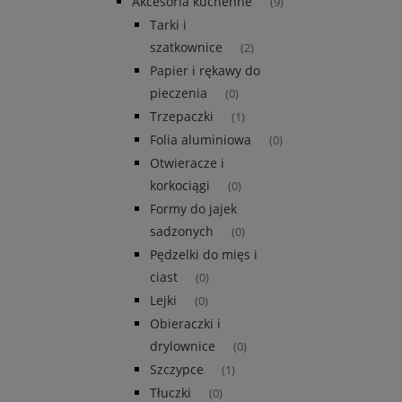
Akcesoria kuchenne
(9)
Tarki i
szatkownice
(2)
Papier i rękawy do
pieczenia
(0)
Trzepaczki
(1)
Folia aluminiowa
(0)
Otwieracze i
korkociągi
(0)
Formy do jajek
sadzonych
(0)
Pędzelki do mięs i
ciast
(0)
Lejki
(0)
Obieraczki i
drylownice
(0)
Szczypce
(1)
Tłuczki
(0)