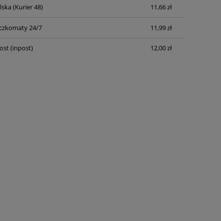
lska
(Kurier 48)
11,66 zł
Cena nie zawiera ewentualnych kosztów
płatności
czkomaty 24/7
11,99 zł
ost
(inpost)
12,00 zł