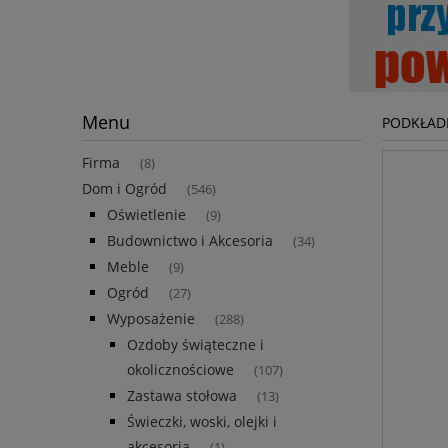
Menu
PODKŁAD
Firma
(8)
Dom i Ogród
(546)
Oświetlenie
(9)
Budownictwo i Akcesoria
(34)
Meble
(9)
Ogród
(27)
Wyposażenie
(288)
Ozdoby świąteczne i
okolicznościowe
(107)
Zastawa stołowa
(13)
Świeczki, woski, olejki i
akcesoria
(1)