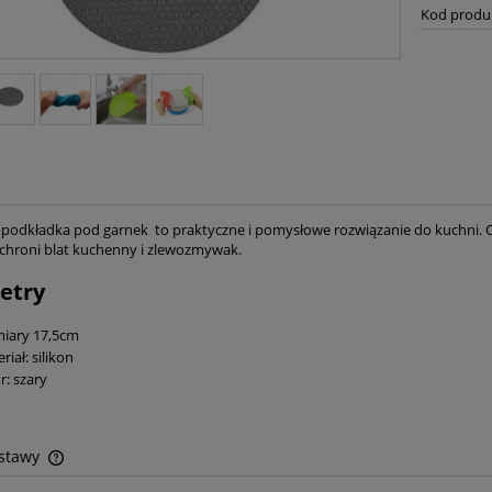
Kod produ
 podkładka pod garnek to praktyczne i pomysłowe rozwiązanie do kuchni
chroni blat kuchenny i zlewozmywak.
etry
iary 17,5cm
riał: silikon
r: szary
ostawy