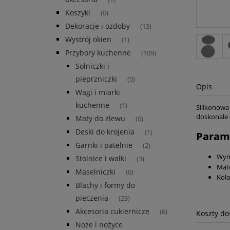
Koszyki
(0)
Dekoracje i ozdoby
(13)
Wystrój okien
(1)
Przybory kuchenne
(109)
Solniczki i
pieprzniczki
(0)
Opis
Wagi i miarki
kuchenne
(1)
Silikonowa
doskonale 
Maty do zlewu
(0)
Deski do krojenia
(1)
Param
Garnki i patelnie
(2)
Wym
Stolnice i wałki
(3)
Mate
Maselniczki
(0)
Kolo
Blachy i formy do
pieczenia
(23)
Akcesoria cukiernicze
(6)
Koszty d
Noże i nożyce