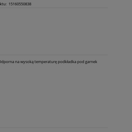
ktu:
15160550838
. Odporna na wysoką temperaturę podkładka pod garnek