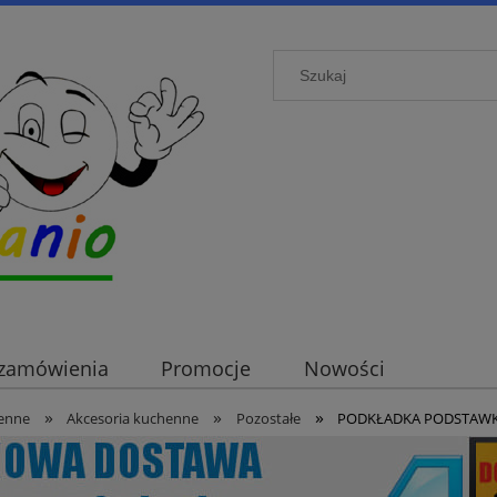
i zamówienia
Promocje
Nowości
»
»
»
enne
Akcesoria kuchenne
Pozostałe
PODKŁADKA PODSTAWK