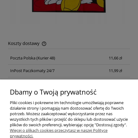
Koszty dostawy
Cena nie zawiera ewentualnych kosztów płatności
Poczta Polska
(Kurier 48)
11,66 zł
InPost Paczkomaty 24/7
11,99 zł
Kurier inpost
(inpost)
12,00 zł
Dbamy o Twoją prywatność
Pliki cookies i pokrewne im technologie umożliwiają poprawne
działanie strony i pomagają nam dostosować ofertę do Twoich
potrzeb. Możesz zaakceptować wykorzystanie przez nas
wszystkich tych plików i przejść do sklepu lub dostosować użycie
plików do swoich preferencji, wybierając opcję "Dostosuj zgody".
Pomoc
Więcej o plikach cookies przeczytasz w naszej Polityce
prywatności.