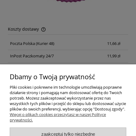
Koszty dostawy
Cena nie zawiera ewentualnych kosztów płatności
Poczta Polska
(Kurier 48)
11,66 zł
InPost Paczkomaty 24/7
11,99 zł
Kurier inpost
(inpost)
12,00 zł
Dbamy o Twoją prywatność
Pliki cookies i pokrewne im technologie umożliwiają poprawne
działanie strony i pomagają nam dostosować ofertę do Twoich
potrzeb. Możesz zaakceptować wykorzystanie przez nas
wszystkich tych plików i przejść do sklepu lub dostosować użycie
plików do swoich preferencji, wybierając opcję "Dostosuj zgody".
Pomoc
Więcej o plikach cookies przeczytasz w naszej Polityce
prywatności.
Moje konto
zaakceptuj tylko niezbędne